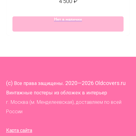
4 500
₽
Нет в наличии
(
c)
. 2020—2026 Oldcovers.ru
Все права защищены
Винтажные постеры из обложек в интерьер
г. Москва (м. Менделеевская), доставляем по всей
России
Карта сайта