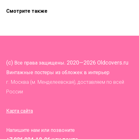
Смотрите также
(
c)
. 2020—2026 Oldcovers.ru
Все права защищены
Винтажные постеры из обложек в интерьер
г. Москва (м. Менделеевская), доставляем по всей
России
Карта сайта
Напишите нам или позвоните