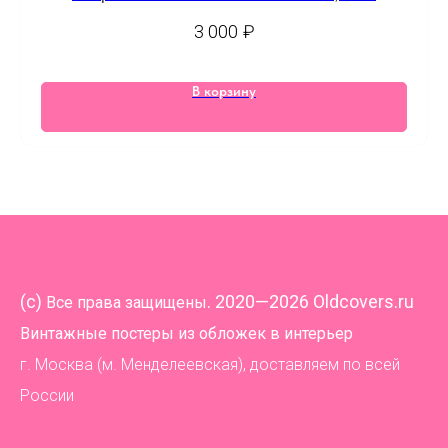
3 000
₽
В корзину
(
c)
. 2020—2026 Oldcovers.ru
Все права защищены
Винтажные постеры из обложек в интерьер
г. Москва (м. Менделеевская), доставляем по всей
России