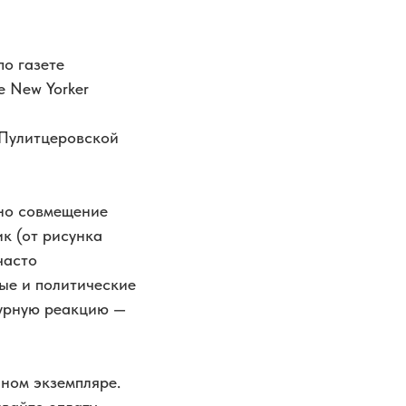
о газете
e New Yorker
 Пулитцеровской
но совмещение
ик (от рисунка
часто
ые и политические
бурную реакцию —
ном экземпляре.