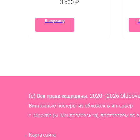
3 500
₽
В корзину
(
c)
. 2020—2026 Oldcove
Все права защищены
Винтажные постеры из обложек в интерьер
г. Москва (м. Менделеевская), доставляем по 
Карта сайта