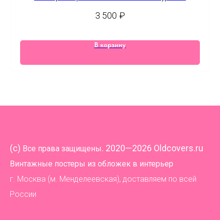
3 500
₽
В корзину
(
c)
. 2020—2026 Oldcovers.ru
Все права защищены
Винтажные постеры из обложек в интерьер
г. Москва (м. Менделеевская), доставляем по всей
России