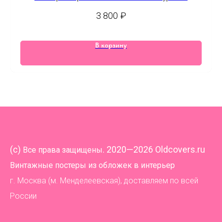
3 800
₽
В корзину
(
c)
. 2020—2026 Oldcovers.ru
Все права защищены
Винтажные постеры из обложек в интерьер
г. Москва (м. Менделеевская), доставляем по всей
России