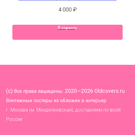
журнала
4 000
₽
В корзину
(
c)
. 2020—2026 Oldcovers.ru
Все права защищены
Винтажные постеры из обложек в интерьер
г. Москва (м. Менделеевская), доставляем по всей
России