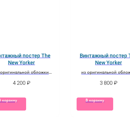
нтажный постер The
Винтажный постер 
New Yorker
New Yorker
 оригинальной обложки
из оригинальной обло
за 8 ноября, 1976
за 14 июня, 1982
4 200
₽
3 800
₽
В корзину
В корзину