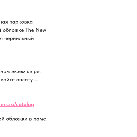
ная парковка
й обложке The New
тся чернильный
ном экземпляре.
ывайте оплату —
ers.ru/catalog
ой обложки в раме