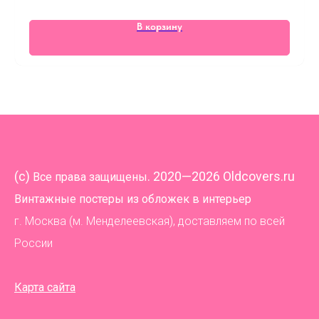
В корзину
(
c)
. 2020—2026 Oldcovers.ru
Все права защищены
Винтажные постеры из обложек в интерьер
г. Москва (м. Менделеевская), доставляем по всей
России
Карта сайта