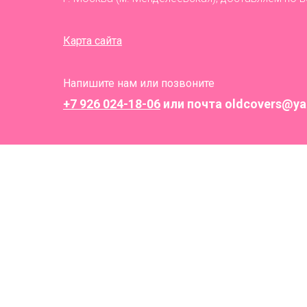
The New Yorker, 24
декабря 1979
Винтажный постер
П
из оригинальной обложки
4 300
₽
журнала
В корзину