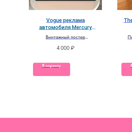
Vogue реклама
The
автомобиля Mercury
1939 года
Винтажный постер
П
из оригинальной страницы
4 000
₽
журнала
В корзину