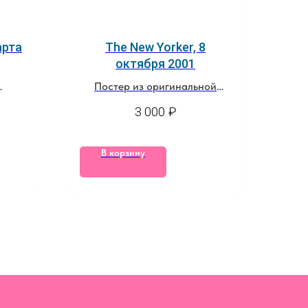
арта
The New Yorker, 8
октября 2001
Постер из оригинальной
жки
обложки журнала
3 000
₽
В корзину