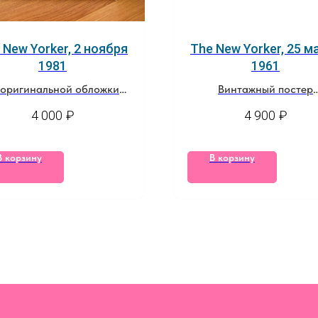
 New Yorker, 2 ноября
The New Yorker, 25 м
1981
1961
 оригинальной обложки
Винтажный постер
журнала
из оригинальной обло
4 000
₽
4 900
₽
журнала
В корзину
В корзину