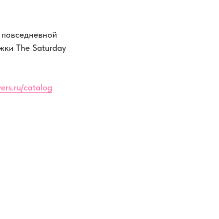
 повседневной
жки The Saturday
ers.ru/catalog