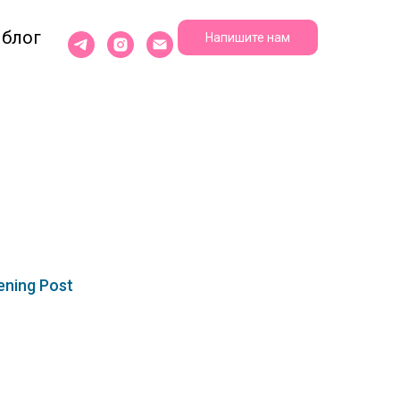
блог
Напишите нам
ning Post