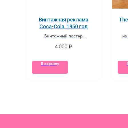
Винтажная реклама
The
Coca-Cola, 1950 год
Винтажный постер
из
из оригинальной страницы
4 000
₽
журнала The New Yorker
В корзину