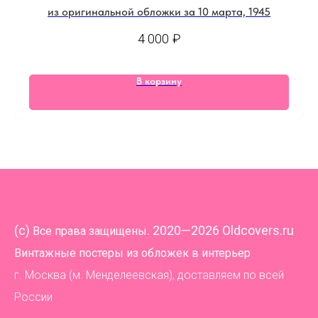
из оригинальной обложки за 10 марта, 1945
4 000
₽
В корзину
(
c)
. 2020—2026 Oldcovers.ru
Все права защищены
Винтажные постеры из обложек в интерьер
г. Москва (м. Менделеевская), доставляем по всей
России