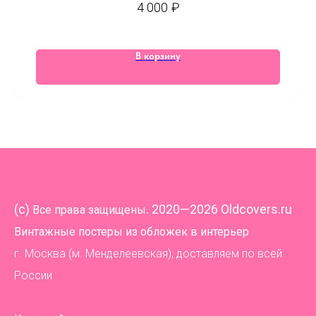
4 000
₽
В корзину
(
c)
. 2020—2026 Oldcovers.ru
Все права защищены
Винтажные постеры из обложек в интерьер
г. Москва (м. Менделеевская), доставляем по всей
России