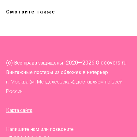
Смотрите также
(
c)
. 2020—2026 Oldcovers.ru
Все права защищены
Винтажные постеры из обложек в интерьер
г. Москва (м. Менделеевская), доставляем по всей
России
Карта сайта
Напишите нам или позвоните